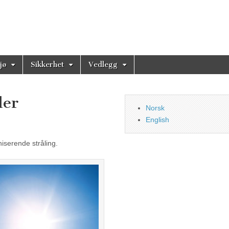
jø
Sikkerhet
Vedlegg
der
Norsk
English
iserende stråling.