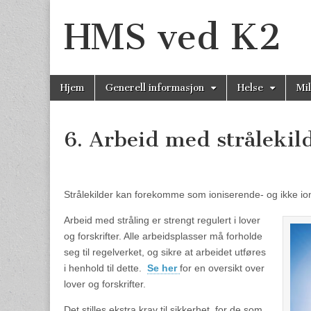
HMS ved K2
Skip
Main
Hjem
Generell informasjon
Helse
Mil
to
menu
content
6. Arbeid med strålekil
Strålekilder kan forekomme som ioniserende- og ikke ion
Arbeid med stråling er strengt regulert i lover
og forskrifter. Alle arbeidsplasser må forholde
seg til regelverket, og sikre at arbeidet utføres
i henhold til dette.
Se her
for en oversikt over
lover og forskrifter.
Det stilles ekstra krav til sikkerhet for de som