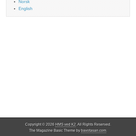
Norsk
English
Copyright © 2026
HMS ved K2
. All Rights Reserved.
The Magazine Basic Theme by
bavotasan.com
.